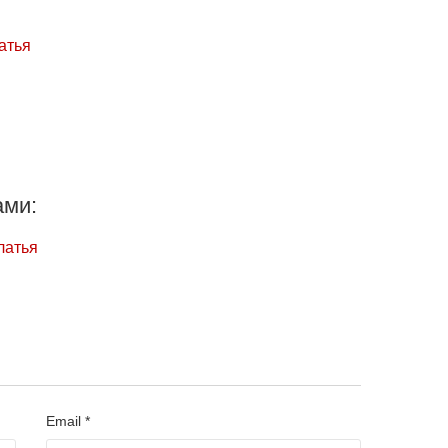
атья
ами:
латья
Email *