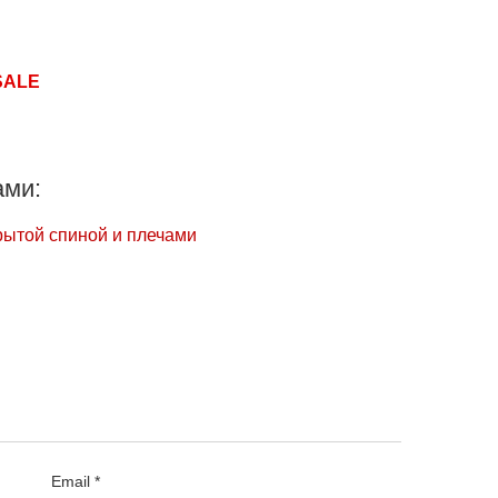
SALE
ами:
рытой спиной и плечами
Email *