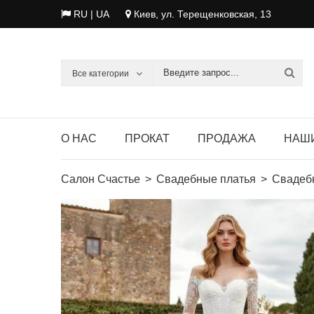
RU |
UA
Киев, ул. Терещенковская, 13
Все категории
О НАС
ПРОКАТ
ПРОДАЖА
НАШ
Салон Счастье
Свадебные платья
Свадебн