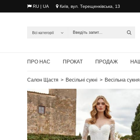
RU
| UA
Київ, вул. Терещенківська, 13
Всі категорії
ПРО НАС
ПРОКАТ
ПРОДАЖ
НАШ
Салон Щастя
Весільні сукні
Весільна сукня 