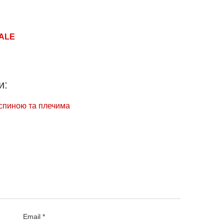
ALE
и:
ю спиною та плечима
Email *