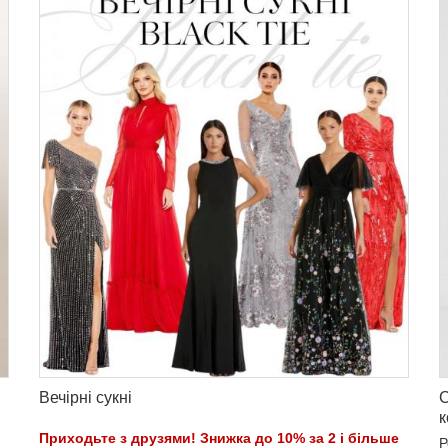
Вечірні сукні
С
к
Приходьте з друзями! Знижка до 10% за 2 і більше
Р