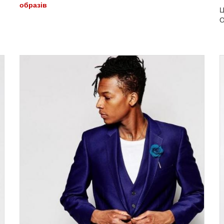
образів
Ц
О