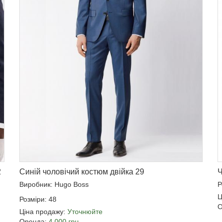
2
Синій чоловічий костюм двійка 29
Ч
Виробник: Hugo Boss
Р
Ц
Розміри: 48
О
Ціна продажу:
Уточнюйте
Оренда:
4 000 грн