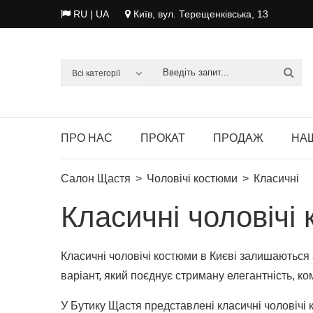
RU
| UA
Київ, вул. Терещенківська, 13
Всі категорії
ПРО НАС
ПРОКАТ
ПРОДАЖ
НАШ
Салон Щастя
Чоловічі костюми
Класичні
Класичні чоловічі
Класичні чоловічі костюми в Києві залишаються 
варіант, який поєднує стриману елегантність, к
У Бутику Щастя представлені класичні чоловічі к