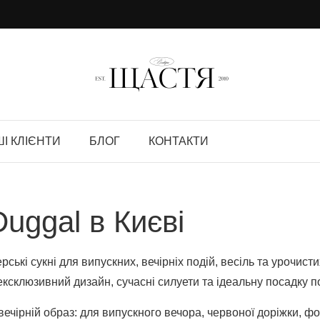
І КЛІЄНТИ
БЛОГ
КОНТАКТИ
Duggal в Києві
ерські сукні для випускних, вечірніх подій, весіль та урочис
ксклюзивний дизайн, сучасні силуети та ідеальну посадку по
вечірній образ: для випускного вечора, червоної доріжки, фот