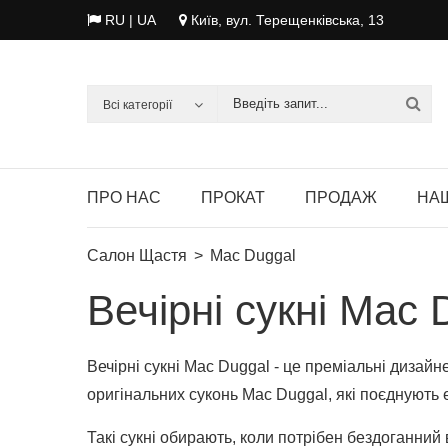
RU
| UA
Київ, вул. Терещенківська, 13
Всі категорії
ПРО НАС
ПРОКАТ
ПРОДАЖ
НАШ
Салон Щастя
Mac Duggal
Вечірні сукні Mac 
Вечірні сукні Mac Duggal - це преміальні дизайн
оригінальних суконь Mac Duggal, які поєднують е
Такі сукні обирають, коли потрібен бездоганний 