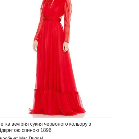
егка вечірня сукня червоного кольору з
ідкритою спиною 1896
иробник: Mac Duggal