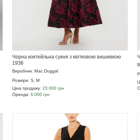
Чорна коктейльна сукня з квітковою вишивкою
Ч
1936
В
Виробник: Mac Duggal
Р
Розміри: S, M
Ц
Ціна продажу:
23 000 грн
О
Оренда:
6 000 грн