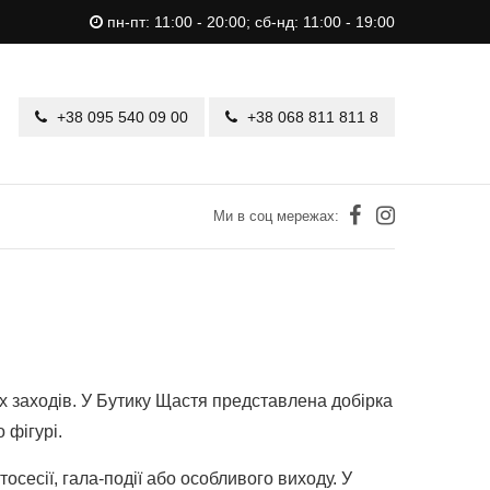
пн-пт: 11:00 - 20:00; сб-нд: 11:00 - 19:00
+38 095 540 09 00
+38 068 811 811 8
Ми в соц мережах:
тих заходів. У Бутику Щастя представлена добірка
 фігурі.
осесії, гала-події або особливого виходу. У