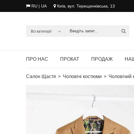
RU
| UA
Київ, вул. Терещенківська, 13
Всі категорії
ПРО НАС
ПРОКАТ
ПРОДАЖ
НАШ
Салон Щастя
Чоловічі костюми
Чоловічий 