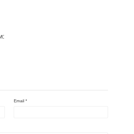
и:
Email *