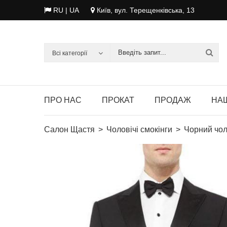
RU
| UA
Київ, вул. Терещенківська, 13
Всі категорії
ПРО НАС
ПРОКАТ
ПРОДАЖ
НАШ
Салон Щастя
Чоловічі смокінги
Чорний чол