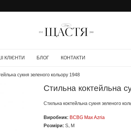
І КЛІЄНТИ
БЛОГ
КОНТАКТИ
тейльна сукня зеленого кольору 1948
Стильна коктейльна су
Стильна коктейльна сукня зеленого кол
Виробник:
BCBG Max Azria
Розміри:
S, M