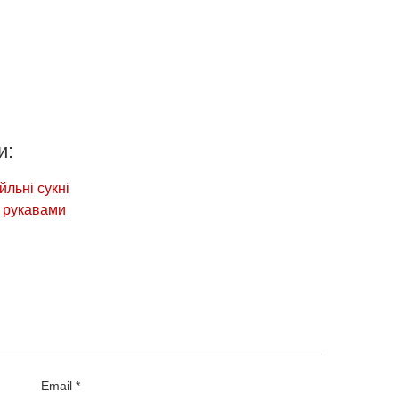
и:
йльні сукні
и рукавами
Email *