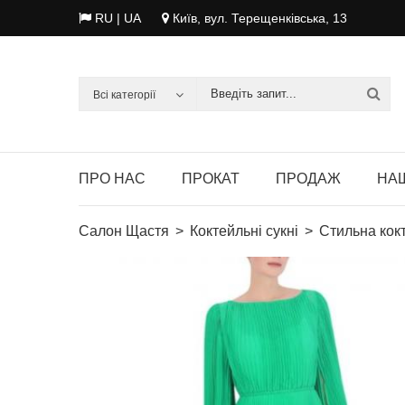
RU
| UA
Київ, вул. Терещенківська, 13
Всі категорії
ПРО НАС
ПРОКАТ
ПРОДАЖ
НАШ
Салон Щастя
Коктейльні сукні
Стильна кок