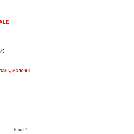
ALE
и:
мпань, молочні
Email *