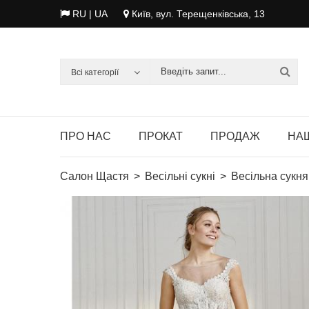
RU
| UA
Київ, вул. Терещенківська, 13
Всі категорії
ПРО НАС
ПРОКАТ
ПРОДАЖ
НАШ
Салон Щастя
Весільні сукні
Весільна сукня 